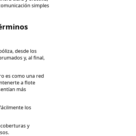
 comunicación simples
Términos
póliza, desde los
rumados y, al final,
ro es como una red
ntenerte a flote
sentían más
fácilmente los
 coberturas y
sos.