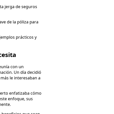
ita jerga de seguros
ave de la póliza para
jemplos prácticos y
cesita
reunía con un
ación. Un día decidió
 más le interesaban a
oberto enfatizaba cómo
 este enfoque, sus
mente.