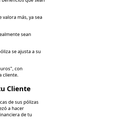
s beneficios que sean
e valora más, ya sea
 realmente sean
óliza se ajusta a su
guros", con
 cliente.
u Cliente
icas de sus pólizas
ezó a hacer
inanciera de tu