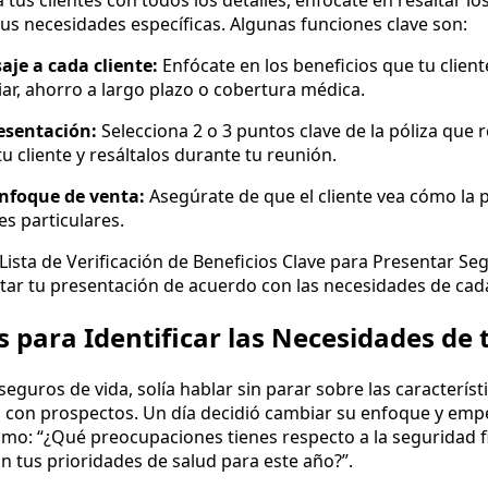
tus clientes con todos los detalles, enfócate en resaltar lo
us necesidades específicas. Algunas funciones clave son:
je a cada cliente:
Enfócate en los beneficios que tu client
iar, ahorro a largo plazo o cobertura médica.
resentación:
Selecciona 2 o 3 puntos clave de la póliza que
u cliente y resáltalos durante tu reunión.
enfoque de venta:
Asegúrate de que el cliente vea cómo la p
es particulares.
Lista de Verificación de Beneficios Clave para Presentar Se
tar tu presentación de acuerdo con las necesidades de cada
 para Identificar las Necesidades de t
eguros de vida, solía hablar sin parar sobre las característ
s con prospectos. Un día decidió cambiar su enfoque y emp
mo: “¿Qué preocupaciones tienes respecto a la seguridad f
on tus prioridades de salud para este año?”.