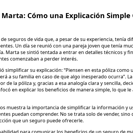
e Marta: Cómo una Explicación Simple
de seguros de vida que, a pesar de su experiencia, tenía dif
ientes. Un día se reunió con una pareja joven que tenía m
cía. Marta se sintió tentada a entrar en detalles técnicos y f
entes comenzaban a perder interés.
dió simplificar su explicación: “Piensen en esta póliza como
erá a su familia en caso de que algo inesperado ocurra”. La
r de la póliza y, gracias a esa analogía clara y sencilla, de
focó en explicar los beneficios de manera simple, lo que le
nos muestra la importancia de simplificar la información y 
ientes puedan comprender. No se trata solo de vender, sino 
tección que un seguro puede ofrecerle.
habilidad para comunicar los beneficios de un seguro de man